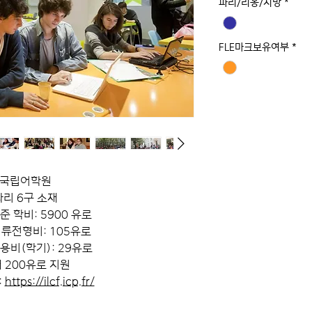
파리/리옹/지방
*
FLE마크보유여부
*
국립어학원
리 6구 소재
준 학비: 5900 유로
류전형비: 105유로
비(학기): 29유로
 200유로 지원
:
https://ilcf.icp.fr/