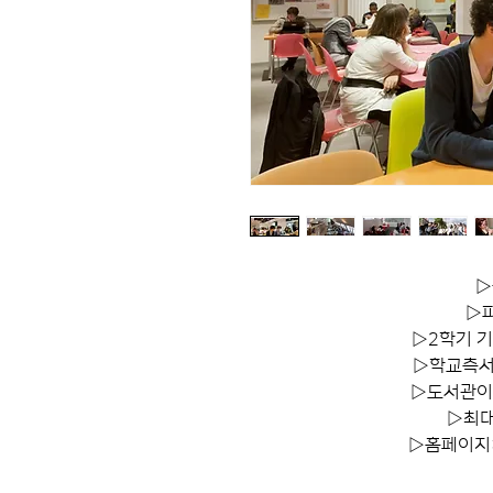
▷
▷파
▷2학기 기
▷학교측서
▷도서관이용
▷최대
▷홈페이지