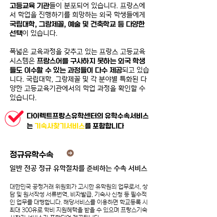
고등교육 기관
들이 분포되어 있습니다. 프랑스에
서 학업을 진행하기를 희망하는 외국 학생들에게
국립대학, 그랑제꼴, 예술 및 건축학교 등 다양한
선택
이 있습니다.
폭넓은 교육과정을 갖추고 있는 프랑스 고등교육
시스템은
프랑스어를 구사하지 못하는 외국 학생
들도 이수할 수 있는 과정들이 다수 제공
되고 있습
니다. 국립대학, 그랑제꼴 및 각 분야별 특화된 다
양한 고등교육기관에서의 학업 과정을 확인할 수
있습니다.
다이렉트프랑스유학센터의 유학수속서비스
는
기숙사찾기서비스
를 포함합니다
정규유학수속
일반 전공 정규 유학절차를 준비하는 수속 서비스
대한민국 공정거래 위원회가 고시한 유학원의 업무로서, 상
담 및 원서작성 서류번역, 비자발급, 기숙사 신청 등 필수적
인 업무를 대행합니다.​
해당서비스를 이용하면 학교등록 시
최대 300유로 학비 지원혜택을 받을 수 있으며 프랑스기숙