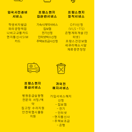
입국사전준비
프랑스현지
프랑스현지
서비스
​집관련서비스
​정착서비스
학생비자발급
​기숙사계약서비스
OFII신청
파리공항픽업
집보험
​(VLS-TS)
나비고교통카드
전기신청
​은행계좌개설(인
​현지통신사SIM
인터넷박스신청
터넷)
카드
​주택보조금시신청
프랑스건강보험
​세큐리떼소시알
​체류증연장장
프랑스현지
귀국전
​응급서비스
​해지서비스
병원응급실동행
가입서비스해지
전문의 서칭/예
신청
약
-집보험
집고장 수리지원
-전기
​안전위협시출동
-인터넷
지원
-현지통신사
-주택보조금
​-은행