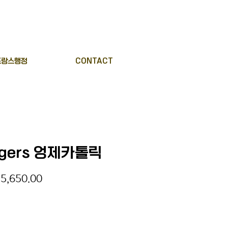
프랑스행정
CONTACT
ngers 엉제카톨릭
gular
Sale
5,650.00
ice
Price