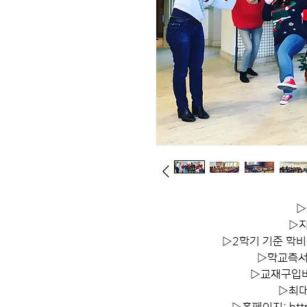
▷
▷지
▷2학기 기준 학비(
▷학교측서
▷교재구입비(
▷최대