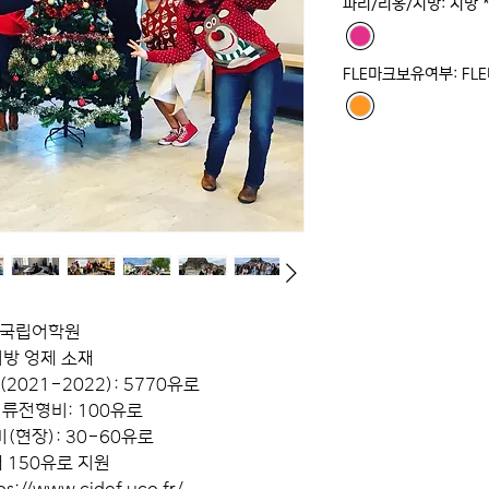
파리/리옹/지방: 지방
FLE마크보유여부: FL
국립어학원
방 엉제 소재
2021-2022): 5770유로
류전형비: 100유로
현장): 30-60유로
 150유로 지원