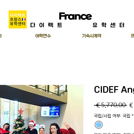
Direct
France
Center
다이렉트
프랑스
유학센터
자
어학연수
기숙사계약
CIDEF A
Re
 €5,770.00 
€
Pr
국립/사립 여부: 국립
*