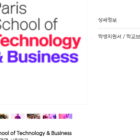
상세정보
Création
: 2021
학생지원서 / 학교
Domaines d’ens
Business
Brochure Paris
Localisation
: Pari
학교지원서
Le Big Data, la Cy
Artificielle, les 
Sociétales, qu’ell
climatiques, dém
significativemen
invitant l’ensemb
réinventer.
L’enseignement su
exception,
Galile
de l’enseignemen
ol of Technology & Business
innove en lançan