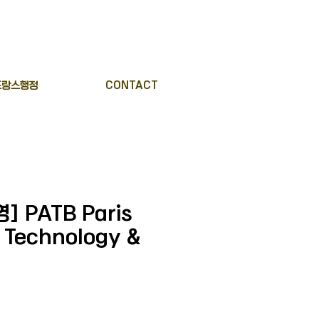
프랑스행정
CONTACT
] PATB Paris
f Technology &