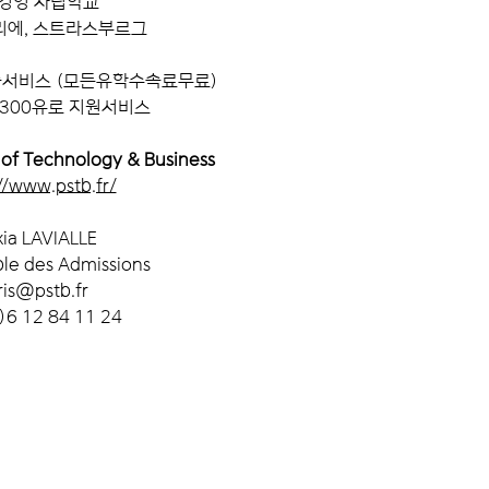
 경영 사립학교
qui répond aux at
리에, 스트라스부르그
en tenant compte
générations.
속서비스 (모든유학수속료무료)
Aussi,
Paris Scho
 300유로 지원서비스
Business
se propo
demain,” celle qu
 of Technology & Business
toutes ces transf
//www.pstb.fr/
challenges en opp
La mission de PS
xia LAVIALLE
Leaders agiles d
le des Admissions
technologiques et
ris@pstb.fr
grands enjeux soci
)6 12 84 11 24
délivrance systé
nationaux et inte
et ce quelles que 
choisies.
Plusieurs implant
PST&B en France e
comme ambition 