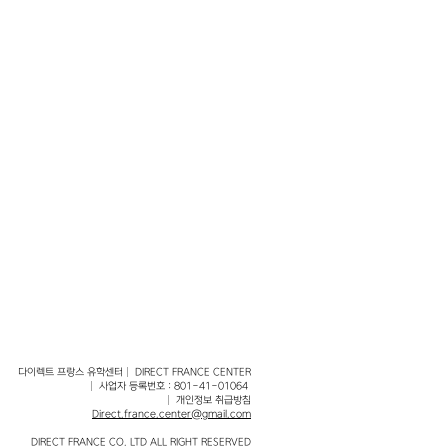
tentes des entreprises tout
 de celles des nouvelles
ol of Technology &
se de réinventer “l’École de
i sera à même d’adresser
ormations et de convertir ces
ortunités.
T&B
est de former des
ans les environnements
 digitaux, conscients des
étaux, avec à la clé la
matique de doubles diplômes
rnationaux : Tech & Business,
soient les spécialisations
다이렉트 프랑스 유학센터│ DIRECT FRANCE CENTER
│ 사업자 등록번호 : 801-41-01064
ations sont prévues pour
│ 개인정보 취급방침
Direct.france.center@gmail.com
t à l’international avec
DIRECT FRANCE CO. LTD ALL RIGHT RESERVED
de rejoindre rapidement