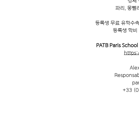
경제
파리, 몽뻴
등록생 무료 유학수
등록생 학비
PATB Paris School
https:
Ale
Responsab
pa
+33 (0