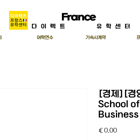
Direct
France
Center
다이렉트
프랑스
유학센터
자
어학연수
기숙사계약
[경제][경영
School o
Business
가
€0.00
격